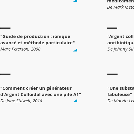
médicament 
De Mark Metc
"Guide de production : ionique
"Argent coll
avancé et méthode particulaire"
antibiotiqu
Marc Peterson, 2008
De Johnny Sil
"Comment créer un générateur
"Une substa
d'Argent Colloidal avec une pile A1"
fabuleuse"
De Jane Stilwell, 2014
De Marvin Le