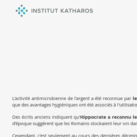
L'activité anti-micro
L'activité antimicrobienne de l'argent a été reconnue par
l
que des avantages hygiéniques ont été associés à l'utilisa
Des écrits anciens indiquent qu'
Hippocrate a reconnu le
d'époque suggèrent que les Romains stockaient leur vin dan
Cependant, c'est seulement au cours des dernières décen