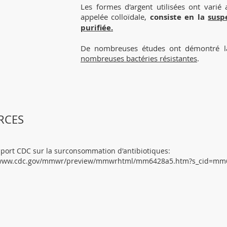
Les formes d'argent utilisées ont varié
appelée colloïdale,
consiste en la
susp
purifiée.
De nombreuses études ont démontré la 
nombreuses bactéries résistantes
.
RCES
port CDC sur la surconsommation d'antibiotiques:
/www.cdc.gov/mmwr/preview/mmwrhtml/mm6428a5.htm?s_cid=mm